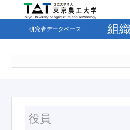
組
研究者データベース
役員