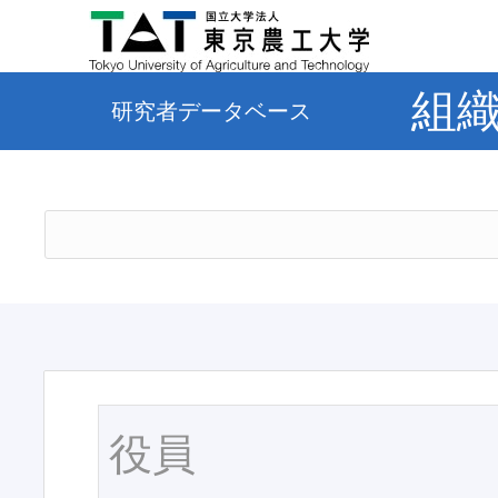
組
研究者データベース
役員