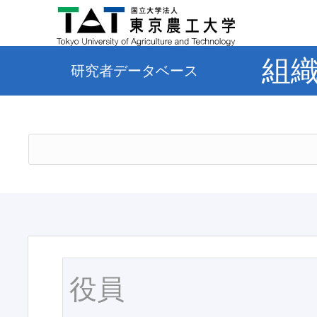
組
研究者データベース
役員