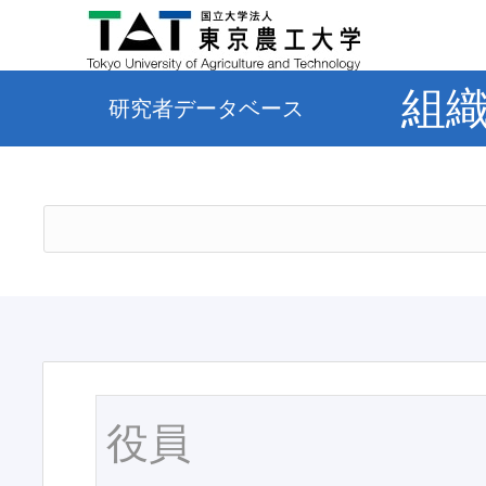
組
研究者データベース
役員