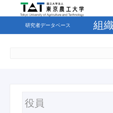
組
研究者データベース
役員