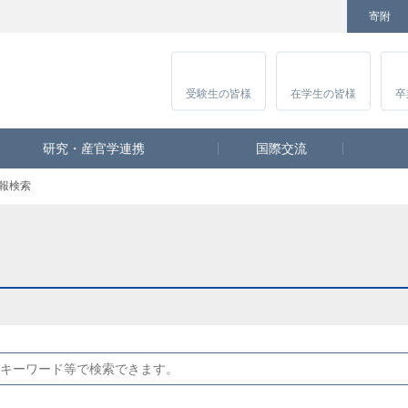
寄附
Facebook
Twitter
YouTube
Instagram
講
受験生
の皆様
在学生
の皆様
卒
研究・産官学連携
国際交流
報検索