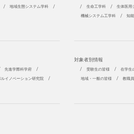
地域生態システム学科
生命工学科
生体医用
機械システム工学科
知
対象者別情報
先進学際科学府
受験生の皆様
在学生
バルイノベーション研究院
地域・一般の皆様
教職