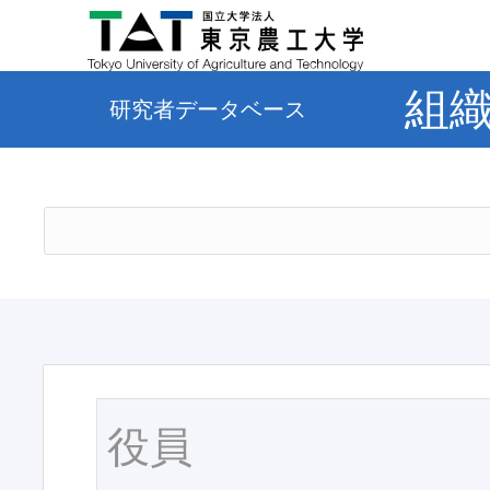
組
研究者データベース
役員