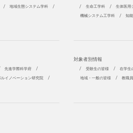
工学部
地域生態システム学科
生命工学科
生体医用
機械システム工学科
知
対象者別情報
先進学際科学府
受験生の皆様
在学生
バルイノベーション研究院
地域・一般の皆様
教職