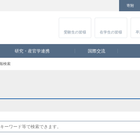
寄附
Facebook
Twitter
YouTube
Instagram
講
受験生
の皆様
在学生
の皆様
卒
研究・産官学連携
国際交流
報検索