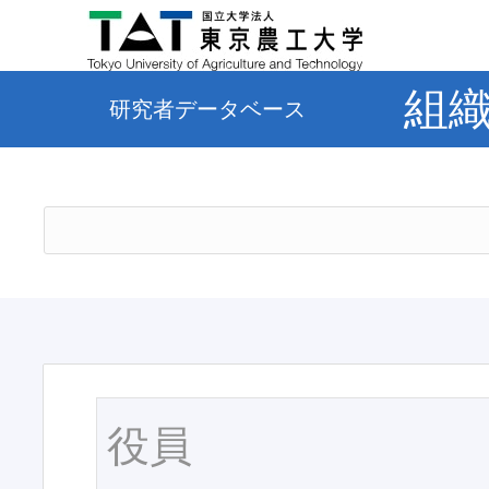
組
研究者データベース
役員