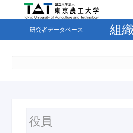
組
研究者データベース
役員