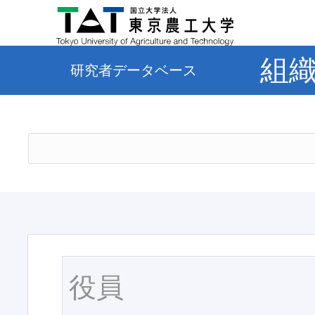
組
研究者データベース
役員