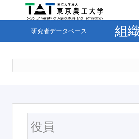
組
研究者データベース
役員