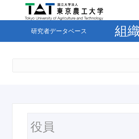
組
研究者データベース
役員