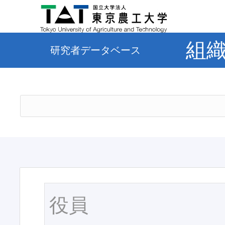
組
研究者データベース
役員