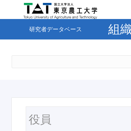
組
研究者データベース
役員