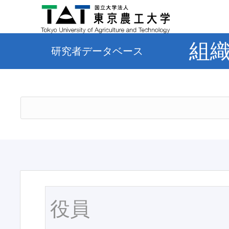
組
研究者データベース
役員