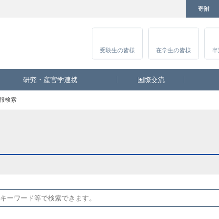
寄附
Facebook
Twitter
YouTube
Instagram
講
受験生
の皆様
在学生
の皆様
卒
研究・産官学連携
国際交流
報検索