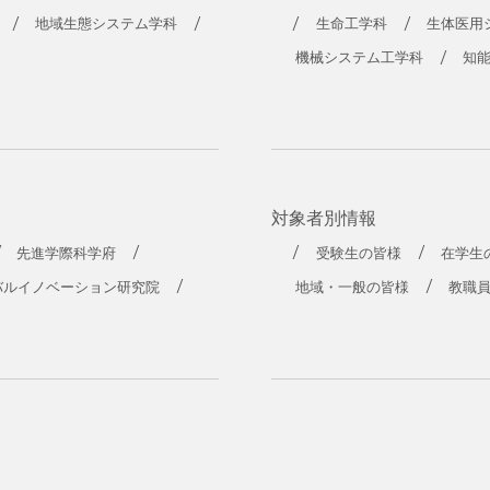
工学部
地域生態システム学科
生命工学科
生体医用
機械システム工学科
知
対象者別情報
先進学際科学府
受験生の皆様
在学生
バルイノベーション研究院
地域・一般の皆様
教職