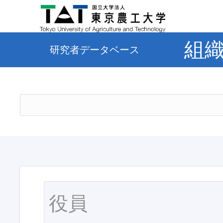
組
研究者データベース
役員