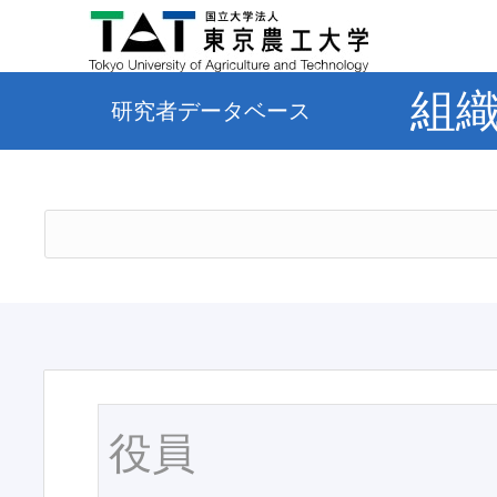
組
研究者データベース
役員