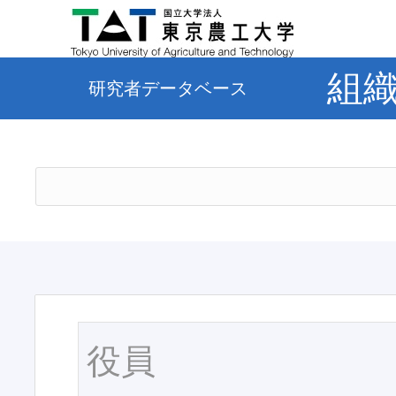
組
研究者データベース
役員