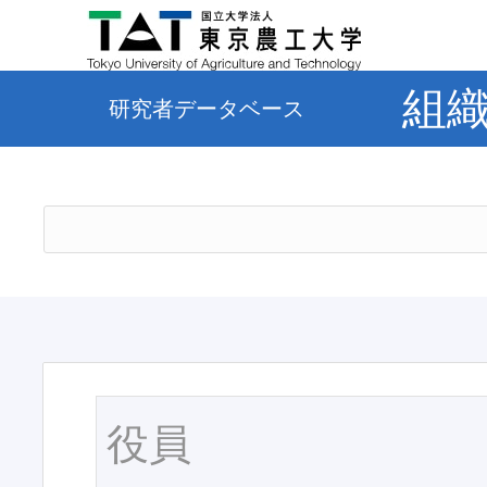
組
研究者データベース
役員