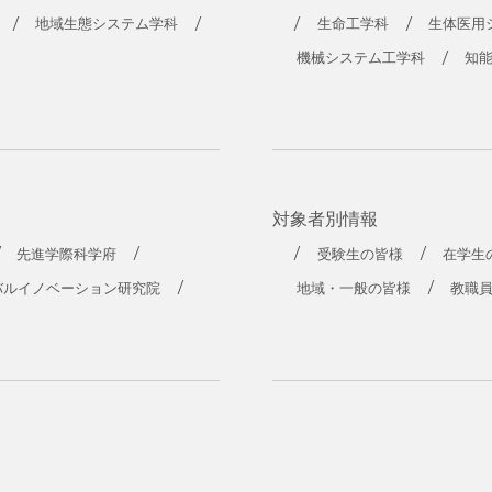
工学部
地域生態システム学科
生命工学科
生体医用
機械システム工学科
知
対象者別情報
先進学際科学府
受験生の皆様
在学生
バルイノベーション研究院
地域・一般の皆様
教職