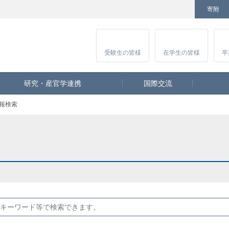
寄附
Facebook
Twitter
YouTube
Instagram
講
受験生
の皆様
在学生
の皆様
卒
研究・産官学連携
国際交流
報検索