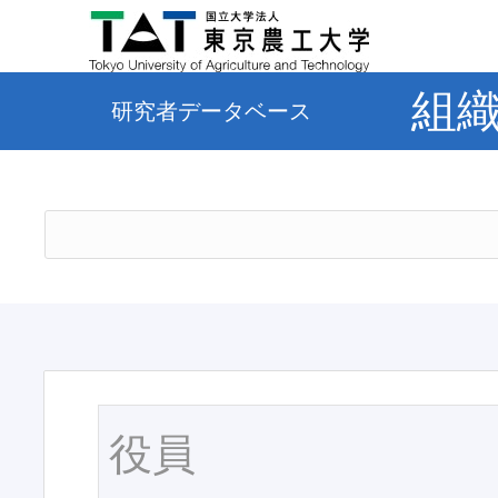
組
研究者データベース
役員