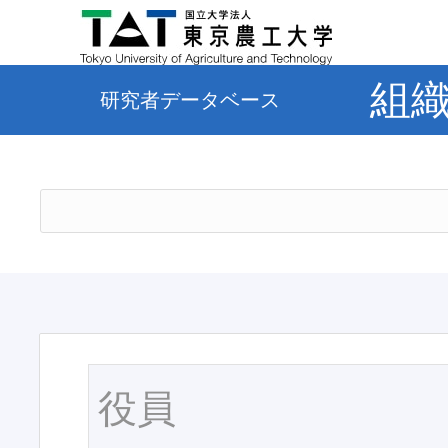
組
研究者データベース
役員