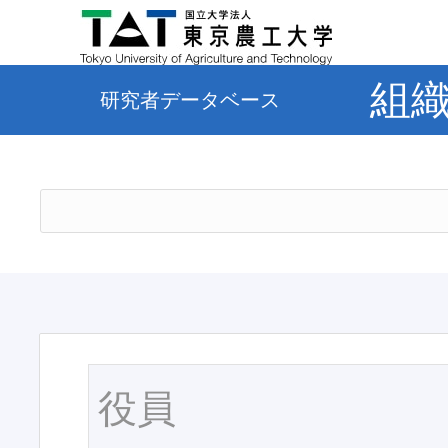
組
研究者データベース
役員