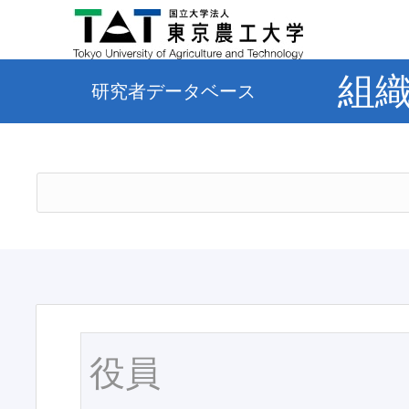
組
研究者データベース
役員