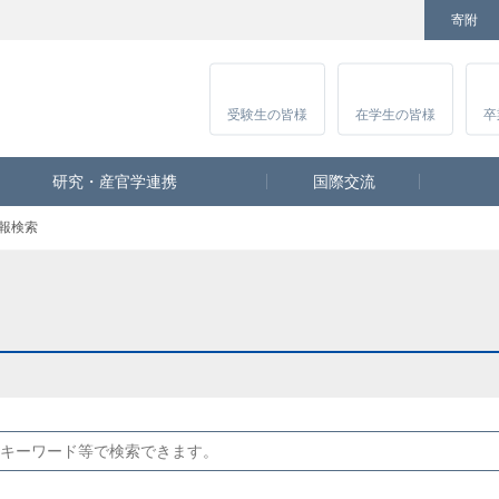
寄附
Facebook
Twitter
YouTube
Instagram
講
受験生
の皆様
在学生
の皆様
卒
研究・産官学連携
国際交流
報検索