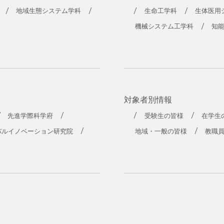
地域生態システム学科
生命工学科
生体医用
機械システム工学科
知
対象者別情報
先進学際科学府
受験生の皆様
在学生
バルイノベーション研究院
地域・一般の皆様
教職