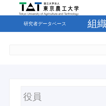
組
研究者データベース
役員