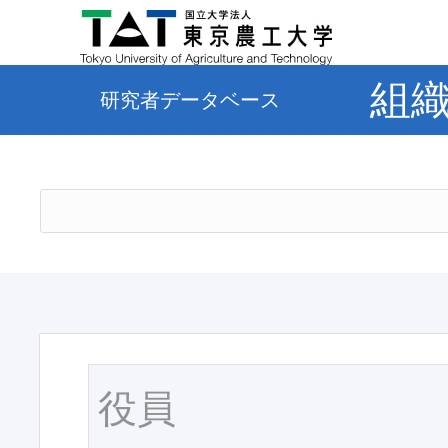
組
研究者データベース
役員