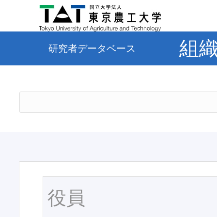
組
研究者データベース
役員