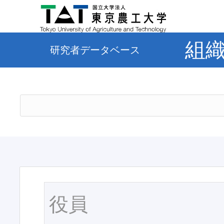
組
研究者データベース
役員