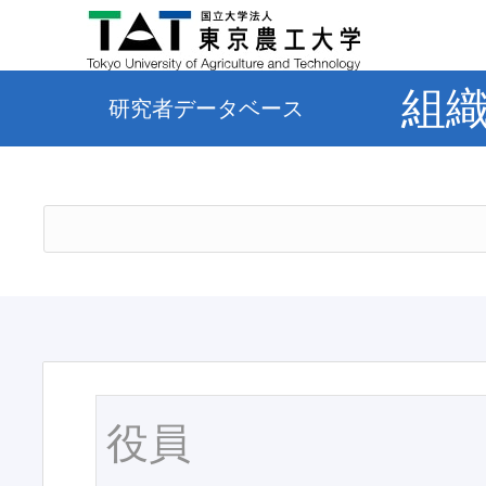
組
研究者データベース
役員