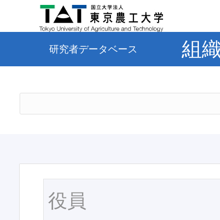
組
研究者データベース
役員