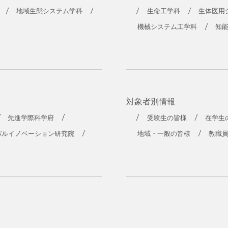
工学部
地域生態システム学科
生命工学科
生体医用
機械システム工学科
知
対象者別情報
先進学際科学府
受験生の皆様
在学生
バルイノベーション研究院
地域・一般の皆様
教職