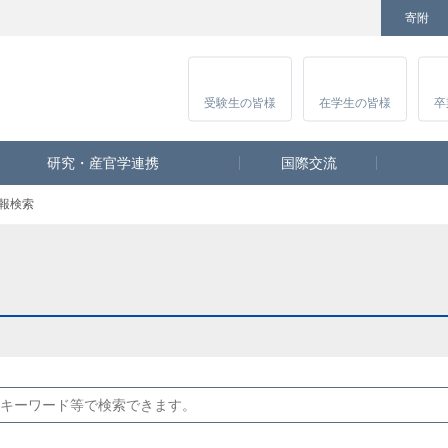
寄附
Facebook
Twitter
YouTube
Instagram
講
受験生
の皆様
在学生
の皆様
卒
研究・産官学連携
国際交流
報検索