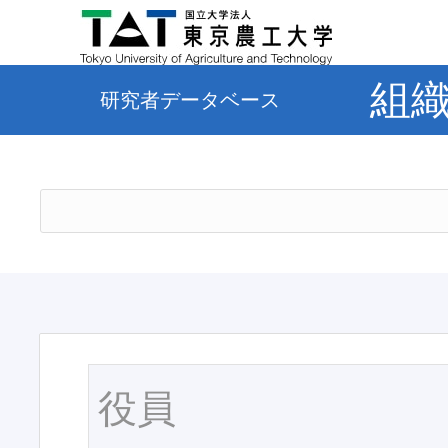
組
研究者データベース
役員