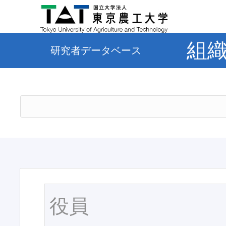
組
研究者データベース
役員