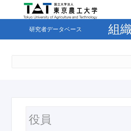
組
研究者データベース
役員