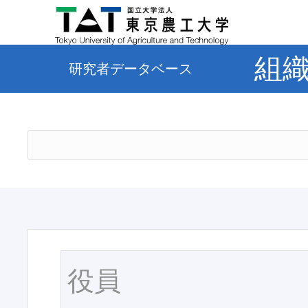
組
研究者データベース
役員