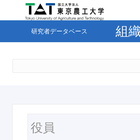
組
研究者データベース
役員