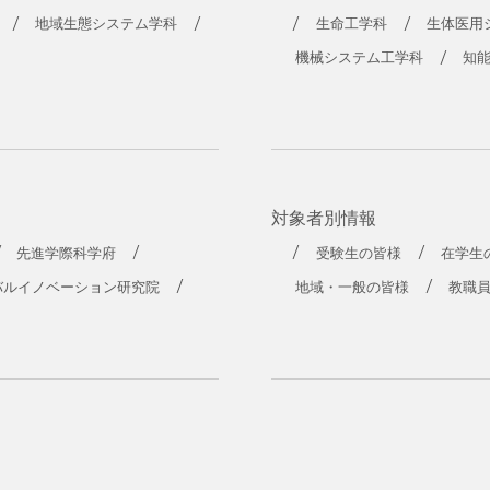
地域生態システム学科
生命工学科
生体医用
機械システム工学科
知
対象者別情報
先進学際科学府
受験生の皆様
在学生
バルイノベーション研究院
地域・一般の皆様
教職