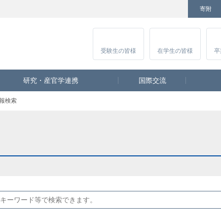
寄附
Facebook
Twitter
YouTube
Instagram
講
受験生
の皆様
在学生
の皆様
卒
研究・産官学連携
国際交流
報検索