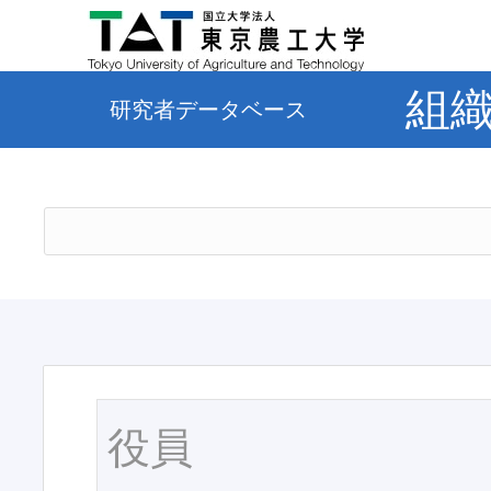
組
研究者データベース
役員