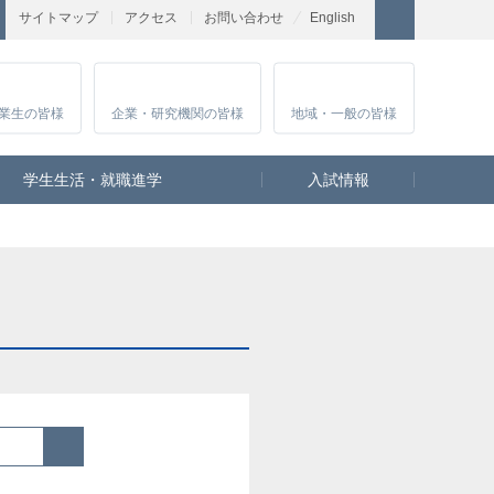
サイトマップ
アクセス
お問い合わせ
English
業生
の皆様
企業・研究
機関の皆様
地域・一般
の皆様
学生生活・就職進学
入試情報
検索