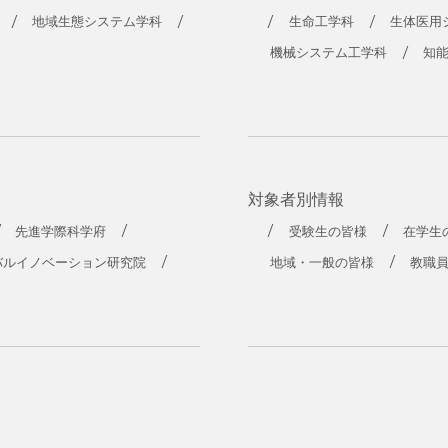
地域生態システム学科
生命工学科
生体医用
機械システム工学科
知
対象者別情報
先進学際科学府
受験生の皆様
在学生
バルイノベーション研究院
地域・一般の皆様
教職