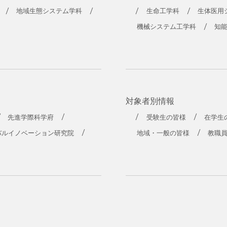
地域生態システム学科
生命工学科
生体医用
機械システム工学科
知
対象者別情報
先進学際科学府
受験生の皆様
在学生
バルイノベーション研究院
地域・一般の皆様
教職