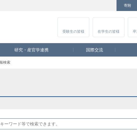
寄附
Facebook
Twitter
YouTube
Instagram
講
受験生
の皆様
在学生
の皆様
卒
研究・産官学連携
国際交流
報検索