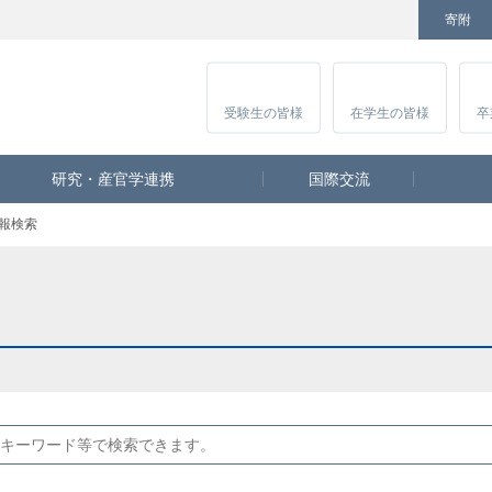
寄附
Facebook
Twitter
YouTube
Instagram
講
受験生
の皆様
在学生
の皆様
卒
研究・産官学連携
国際交流
報検索