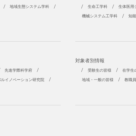
工学部
地域生態システム学科
生命工学科
生体医用
機械システム工学科
知
対象者別情報
先進学際科学府
受験生の皆様
在学生
バルイノベーション研究院
地域・一般の皆様
教職