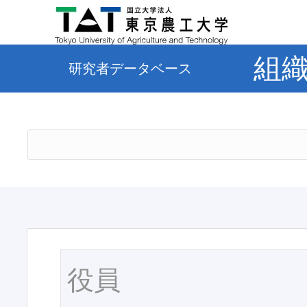
組
研究者データベース
役員