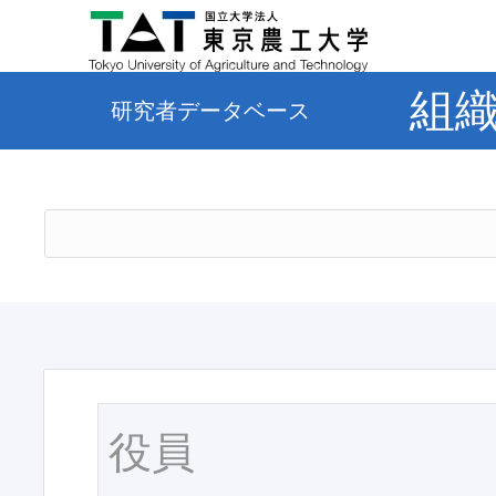
組
研究者データベース
役員