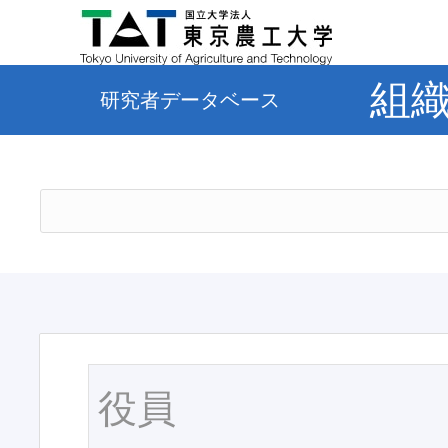
組
研究者データベース
役員