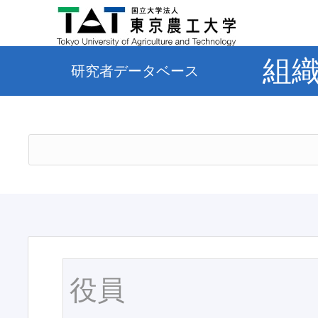
組
研究者データベース
役員