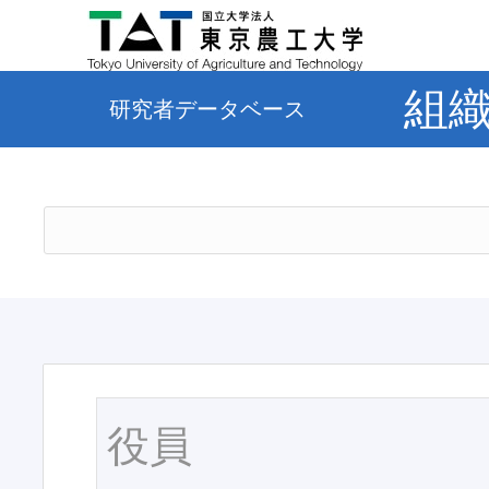
組
研究者データベース
役員