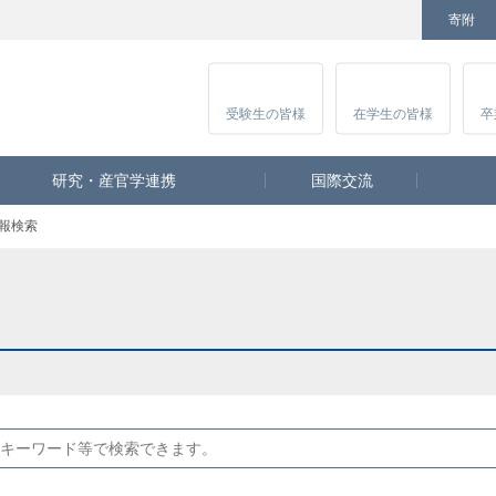
寄附
Facebook
Twitter
YouTube
Instagram
講
受験生
の皆様
在学生
の皆様
卒
研究・産官学連携
国際交流
報検索