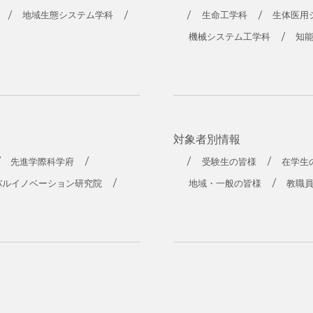
地域生態システム学科
生命工学科
生体医用
機械システム工学科
知
対象者別情報
先進学際科学府
受験生の皆様
在学生
バルイノベーション研究院
地域・一般の皆様
教職